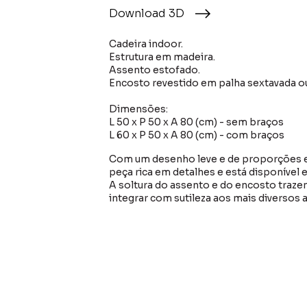
Download 3D
Cadeira indoor.
Estrutura em madeira.
Assento estofado.
Encosto revestido em palha sextavada ou
Dimensões:
L 50 x P 50 x A 80 (cm) - sem braços
L 60 x P 50 x A 80 (cm) - com braços
Com um desenho leve e de proporções eq
peça rica em detalhes e está disponível
A soltura do assento e do encosto trazem
integrar com sutileza aos mais diversos