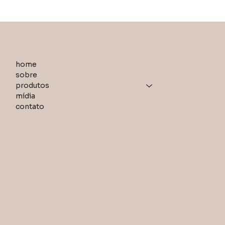
home
sobre
produtos
mídia
contato