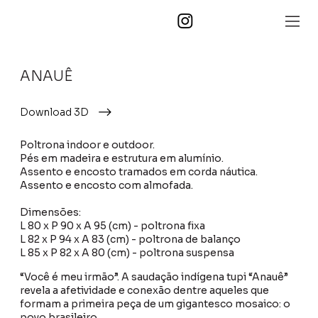
ANAUÊ
Download 3D
Poltrona indoor e outdoor.
Pés em madeira e estrutura em alumínio.
Assento e encosto tramados em corda náutica.
Assento e encosto com almofada.
Dimensões:
L 80 x P 90 x A 95 (cm) - poltrona fixa
L 82 x P 94 x A 83 (cm) - poltrona de balanço
L 85 x P 82 x A 80 (cm) - poltrona suspensa
“Você é meu irmão”. A saudação indígena tupi “Anauê”
revela a afetividade e conexão dentre aqueles que
formam a primeira peça de um gigantesco mosaico: o
povo brasileiro.