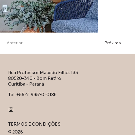
Anterior
Próxima
Rua Professor Macedo Filho, 133
ANAUE
80520-340 - Bom Retiro
Curitiba - Paraná
ANAUÊ
Tel +55 41 99570-0186
TERMOS E CONDIÇÕES
© 2025