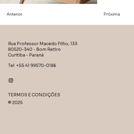
Anterior
Próxima
Rua Professor Macedo Filho, 133
SAYURI
80520-340 - Bom Retiro
Curitiba - Paraná
SAYURI
Tel +55 41 99570-0186
TERMOS E CONDIÇÕES
© 2025