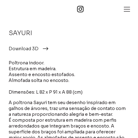
SAYURI
Download 3D
Poltrona indoor.
Estrutura em madeira.
Assento e encosto estofados.
Almofada solta no encosto.
Dimensões: L 82 x P 91 x A 88 (cm)
A poltrona Sayuri tem seu desenho inspirado em
galhos de árvores, traz uma sensação de contato com
a natureza proporcionando alegria e bem-estar.
É composta por estrutura em madeira com perfis
arredondados que integram braços e encosto. A
superfície dos braços foi ampliada para oferecer
maior apoio. As almofadas de assento e encosto são