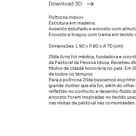
Download 3D
Poltrona indoor.
Estrutura em madeira.
Assento estofado e encosto com almofa
Encosto e braços com trama em tecido o
Dimensões: L 90 x P 80 x A 70 (cm)
Zilda Arns foi médica, fundadora e coord
da Pastoral da Pessoa Idosa. Recebeu d
títulos de cidadã honorária no país. Em 20
de todos os tempos.
Para a poltrona Zilda buscamos exprimir
grande mulher que ela foi, além do olha
refletido no conforto e desenho fluído 
encosto foram inspiradas no tecido usa
nas visitas da pastoral nas comunidades.